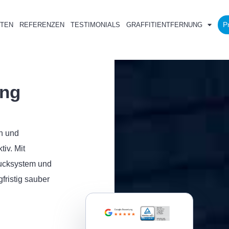
P
TEN
REFERENZEN
TESTIMONIALS
GRAFFITIENTFERNUNG
ung
en und
iv. Mit
ucksystem und
fristig sauber